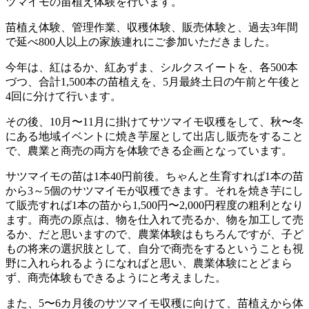
ツマイモの苗植え体験を行います。
苗植え体験、管理作業、収穫体験、販売体験と、過去3年間
で延べ800人以上の家族連れにご参加いただきました。
今年は、紅はるか、紅あずま、シルクスイートを、各500本
づつ、合計1,500本の苗植えを、5月最終土日の午前と午後と
4回に分けて行います。
その後、10月〜11月に掛けてサツマイモ収穫をして、秋〜冬
にある地域イベントに焼き芋屋として出店し販売をすること
で、農業と商売の両方を体験できる企画となっています。
サツマイモの苗は1本40円前後。ちゃんと生育すれば1本の苗
から3～5個のサツマイモが収穫できます。それを焼き芋にし
て販売すれば1本の苗から1,500円〜2,000円程度の粗利となり
ます。商売の原点は、物を仕入れて売るか、物を加工して売
るか、だと思いますので、農業体験はもちろんですが、子ど
もの将来の選択肢として、自分で商売をするということも視
野に入れられるようになればと思い、農業体験にとどまら
ず、商売体験もできるようにと考えました。
また、5〜6カ月後のサツマイモ収穫に向けて、苗植えから体