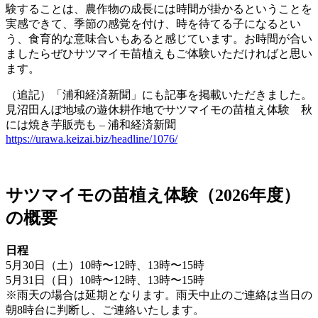
験することは、農作物の成長には時間が掛かるということを
実感できて、季節の感覚を付け、時を待てる子になるとい
う、食育的な意味合いもあると感じています。お時間が合い
ましたらぜひサツマイモ苗植えもご体験いただければと思い
ます。
（追記）「浦和経済新聞」にも記事を掲載いただきました。
見沼田んぼ地域の遊休耕作地でサツマイモの苗植え体験 秋
には焼き芋販売も – 浦和経済新聞
https://urawa.keizai.biz/headline/1076/
サツマイモの苗植え体験（2026年度）
の概要
日程
5月30日（土）10時〜12時、13時〜15時
5月31日（日）10時〜12時、13時〜15時
※雨天の場合は延期となります。雨天中止のご連絡は当日の
朝8時台に判断し、ご連絡いたします。