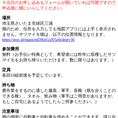
※当日のお申し込みもフォームが開いていれば可能ですので
申込後に畑にいらしてください。
場所
埼玉県さいたま市緑区三浦
畑のため、住所を入力しても地図アプリには上手く表示され
ません。サツマイモ畑は、以下の位置情報となります。
https://goo.gl/maps/mDRpGqN5z6r4mrv36
参加費用
無料（お手伝い特典として、希望者には昨年に収穫したサツ
マイモをお持ち帰りいただけます。数に限りはあります。）
定員
各回10組前後を予定しています。
持ち物
農作業をするのに適した服装、軍手、長靴（畑を歩くことの
できる靴）、タオル、飲み物（軍手はご用意がありますが、
もしご自宅にあるようでしたらご持参ください。）
注意事項
畑の側面に自動車と自転車を停めることができます。譲り合