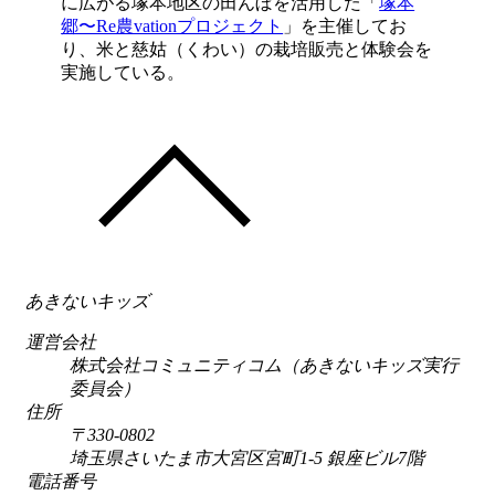
に広がる塚本地区の田んぼを活用した「
塚本
郷〜Re農vationプロジェクト
」を主催してお
り、米と慈姑（くわい）の栽培販売と体験会を
実施している。
あきないキッズ
運営会社
株式会社コミュニティコム（あきないキッズ実行
委員会）
住所
〒330-0802
埼玉県さいたま市大宮区宮町1-5 銀座ビル7階
電話番号