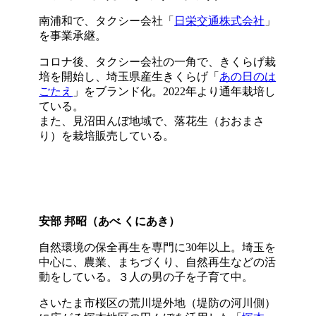
南浦和で、タクシー会社「
日栄交通株式会社
」
を事業承継。
コロナ後、タクシー会社の一角で、きくらげ栽
培を開始し、埼玉県産生きくらげ「
あの日のは
ごたえ
」をブランド化。2022年より通年栽培し
ている。
また、見沼田んぼ地域で、落花生（おおまさ
り）を栽培販売している。
安部 邦昭（あべ くにあき）
自然環境の保全再生を専門に30年以上。埼玉を
中心に、農業、まちづくり、自然再生などの活
動をしている。３人の男の子を子育て中。
さいたま市桜区の荒川堤外地（堤防の河川側）